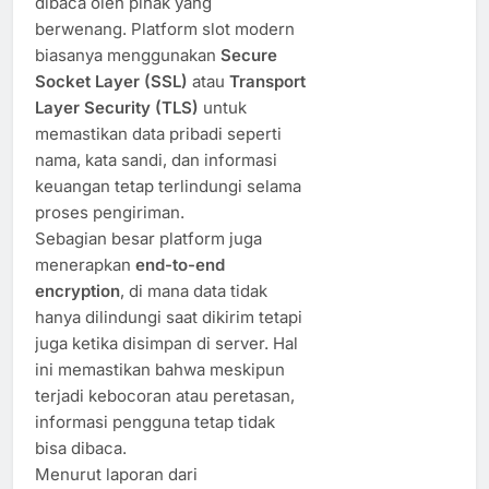
dibaca oleh pihak yang
berwenang. Platform slot modern
biasanya menggunakan
Secure
Socket Layer (SSL)
atau
Transport
Layer Security (TLS)
untuk
memastikan data pribadi seperti
nama, kata sandi, dan informasi
keuangan tetap terlindungi selama
proses pengiriman.
Sebagian besar platform juga
menerapkan
end-to-end
encryption
, di mana data tidak
hanya dilindungi saat dikirim tetapi
juga ketika disimpan di server. Hal
ini memastikan bahwa meskipun
terjadi kebocoran atau peretasan,
informasi pengguna tetap tidak
bisa dibaca.
Menurut laporan dari