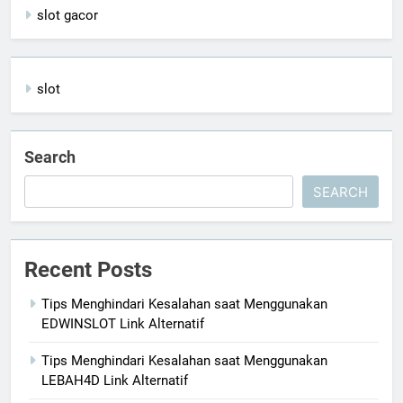
slot gacor
slot
Search
SEARCH
Recent Posts
Tips Menghindari Kesalahan saat Menggunakan
EDWINSLOT Link Alternatif
Tips Menghindari Kesalahan saat Menggunakan
LEBAH4D Link Alternatif