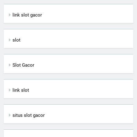
link slot gacor
slot
Slot Gacor
link slot
situs slot gacor