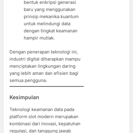
bentuk enkripsi generasi
baru yang menggunakan
prinsip mekanika kuantum
untuk melindungi data
dengan tingkat keamanan
hampir mutlak.
Dengan penerapan teknologi ini,
industri digital diharapkan mampu
menciptakan lingkungan daring
yang lebih aman dan efisien bagi
semua pengguna.
Kesimpulan
Teknologi keamanan data pada
platform slot modern merupakan
kombinasi dari inovasi, kepatuhan
regulasi, dan tanggung jawab