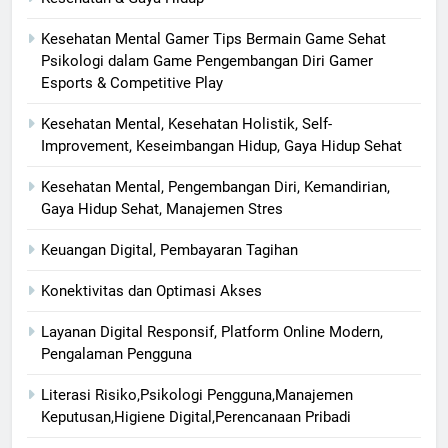
Kesehatan Mental Gamer Tips Bermain Game Sehat
Psikologi dalam Game Pengembangan Diri Gamer
Esports & Competitive Play
Kesehatan Mental, Kesehatan Holistik, Self-
Improvement, Keseimbangan Hidup, Gaya Hidup Sehat
Kesehatan Mental, Pengembangan Diri, Kemandirian,
Gaya Hidup Sehat, Manajemen Stres
Keuangan Digital, Pembayaran Tagihan
Konektivitas dan Optimasi Akses
Layanan Digital Responsif, Platform Online Modern,
Pengalaman Pengguna
Literasi Risiko,Psikologi Pengguna,Manajemen
Keputusan,Higiene Digital,Perencanaan Pribadi