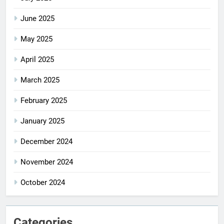
June 2025
May 2025
April 2025
March 2025
February 2025
January 2025
December 2024
November 2024
October 2024
Categories