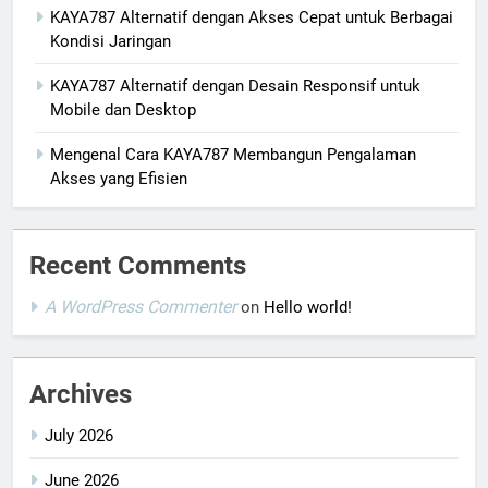
KAYA787 Alternatif dengan Akses Cepat untuk Berbagai
Kondisi Jaringan
KAYA787 Alternatif dengan Desain Responsif untuk
Mobile dan Desktop
Mengenal Cara KAYA787 Membangun Pengalaman
Akses yang Efisien
Recent Comments
A WordPress Commenter
on
Hello world!
Archives
July 2026
June 2026