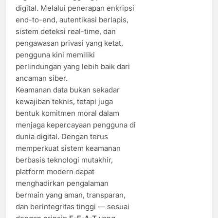
digital. Melalui penerapan enkripsi
end-to-end, autentikasi berlapis,
sistem deteksi real-time, dan
pengawasan privasi yang ketat,
pengguna kini memiliki
perlindungan yang lebih baik dari
ancaman siber.
Keamanan data bukan sekadar
kewajiban teknis, tetapi juga
bentuk komitmen moral dalam
menjaga kepercayaan pengguna di
dunia digital. Dengan terus
memperkuat sistem keamanan
berbasis teknologi mutakhir,
platform modern dapat
menghadirkan pengalaman
bermain yang aman, transparan,
dan berintegritas tinggi — sesuai