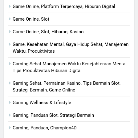
Game Online, Platform Terpercaya, Hiburan Digital
Game Online, Slot
Game Online, Slot, Hiburan, Kasino
Game, Kesehatan Mental, Gaya Hidup Sehat, Manajemen
Waktu, Produktivitas
Gaming Sehat Manajemen Waktu Kesejahteraan Mental
Tips Produktivitas Hiburan Digital
Gaming Sehat, Permainan Kasino, Tips Bermain Slot,
Strategi Bermain, Game Online
Gaming Wellness & Lifestyle
Gaming, Panduan Slot, Strategi Bermain
Gaming, Panduan, Champion4D