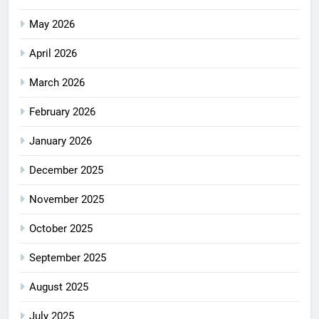
May 2026
April 2026
March 2026
February 2026
January 2026
December 2025
November 2025
October 2025
September 2025
August 2025
July 2025