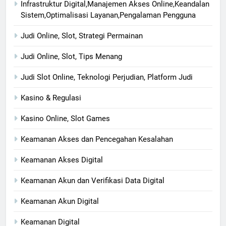
Infrastruktur Digital,Manajemen Akses Online,Keandalan
Sistem,Optimalisasi Layanan,Pengalaman Pengguna
Judi Online, Slot, Strategi Permainan
Judi Online, Slot, Tips Menang
Judi Slot Online, Teknologi Perjudian, Platform Judi
Kasino & Regulasi
Kasino Online, Slot Games
Keamanan Akses dan Pencegahan Kesalahan
Keamanan Akses Digital
Keamanan Akun dan Verifikasi Data Digital
Keamanan Akun Digital
Keamanan Digital