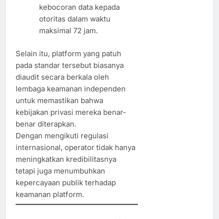
kebocoran data kepada
otoritas dalam waktu
maksimal 72 jam.
Selain itu, platform yang patuh
pada standar tersebut biasanya
diaudit secara berkala oleh
lembaga keamanan independen
untuk memastikan bahwa
kebijakan privasi mereka benar-
benar diterapkan.
Dengan mengikuti regulasi
internasional, operator tidak hanya
meningkatkan kredibilitasnya
tetapi juga menumbuhkan
kepercayaan publik terhadap
keamanan platform.