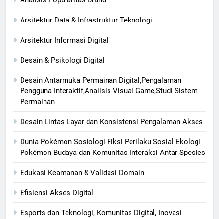
Analisis Popularitas Brand
Arsitektur Data & Infrastruktur Teknologi
Arsitektur Informasi Digital
Desain & Psikologi Digital
Desain Antarmuka Permainan Digital,Pengalaman
Pengguna Interaktif,Analisis Visual Game,Studi Sistem
Permainan
Desain Lintas Layar dan Konsistensi Pengalaman Akses
Dunia Pokémon Sosiologi Fiksi Perilaku Sosial Ekologi
Pokémon Budaya dan Komunitas Interaksi Antar Spesies
Edukasi Keamanan & Validasi Domain
Efisiensi Akses Digital
Esports dan Teknologi, Komunitas Digital, Inovasi