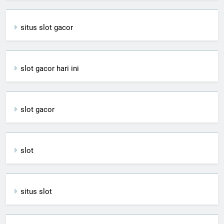
situs slot gacor
slot gacor hari ini
slot gacor
slot
situs slot