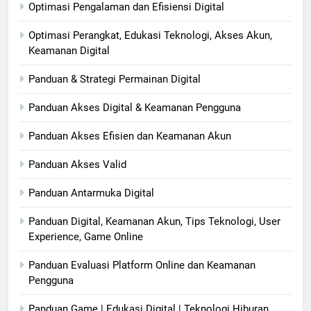
Optimasi Pengalaman dan Efisiensi Digital
Optimasi Perangkat, Edukasi Teknologi, Akses Akun,
Keamanan Digital
Panduan & Strategi Permainan Digital
Panduan Akses Digital & Keamanan Pengguna
Panduan Akses Efisien dan Keamanan Akun
Panduan Akses Valid
Panduan Antarmuka Digital
Panduan Digital, Keamanan Akun, Tips Teknologi, User
Experience, Game Online
Panduan Evaluasi Platform Online dan Keamanan
Pengguna
Panduan Game | Edukasi Digital | Teknologi Hiburan