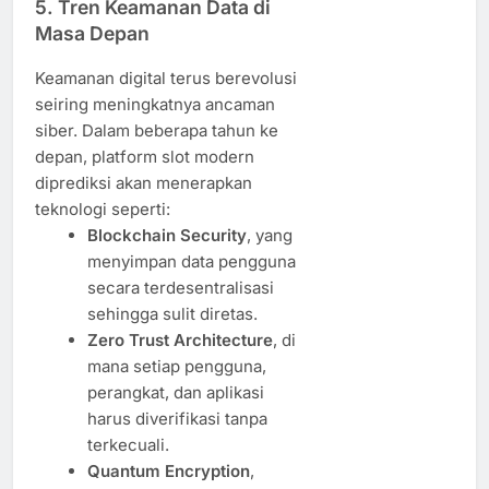
5. Tren Keamanan Data di
Masa Depan
Keamanan digital terus berevolusi
seiring meningkatnya ancaman
siber. Dalam beberapa tahun ke
depan, platform slot modern
diprediksi akan menerapkan
teknologi seperti:
Blockchain Security
, yang
menyimpan data pengguna
secara terdesentralisasi
sehingga sulit diretas.
Zero Trust Architecture
, di
mana setiap pengguna,
perangkat, dan aplikasi
harus diverifikasi tanpa
terkecuali.
Quantum Encryption
,