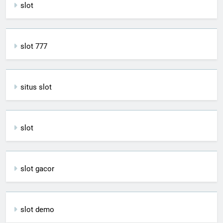
slot
slot 777
situs slot
slot
slot gacor
slot demo