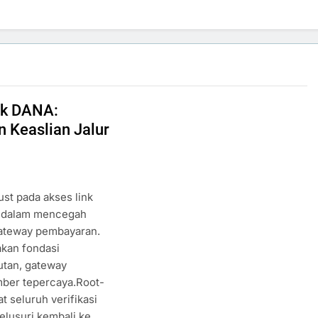
nk DANA:
 Keaslian Jalur
st pada akses link
l dalam mencegah
gateway pembayaran.
kan fondasi
utan, gateway
mber tepercaya.Root-
t seluruh verifikasi
telusuri kembali ke