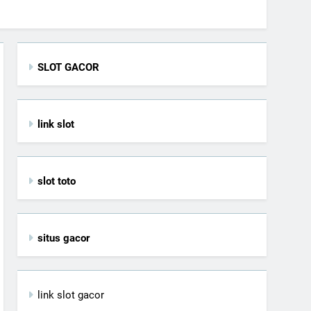
SLOT GACOR
link slot
slot toto
situs gacor
link slot gacor