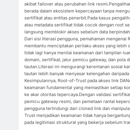
akibat failover atau perubahan link resmi.Pengaliha
berada dalam ekosistem kepercayaan tanpa mengub
sertifikat atau entitas penerbit.Pada kasus pengalih
atau metadata sertifikat tidak cocok dengan root s
langsung memblokir akses sebelum data berpindah
Dari sisi literasi pengguna, pemahaman mengenai 
membantu menciptakan perilaku akses yang lebih 
tidak lagi hanya menilai keamanan dari tampilan luar
domain, sertifikat, jalur pemicu gateway, dan pola d
tautan.Literasi ini mengurangi kerentanan sosial ka
tautan lebih banyak menyasar kelengahan daripada 
Kesimpulannya, Root-of-Trust pada akses link DAN
keamanan fundamental yang memastikan setiap kone
ke akar otoritas tepercaya.Dengan validasi sertifika
pemicu gateway resmi, dan pemetaan rantai keper
pengguna terlindungi dari cloned link dan manipula
Trust menjadikan keamanan tidak hanya bergantung 
pada legitimasi struktural yang bekerja sebelum tra