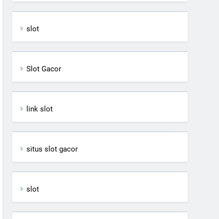
slot
Slot Gacor
link slot
situs slot gacor
slot