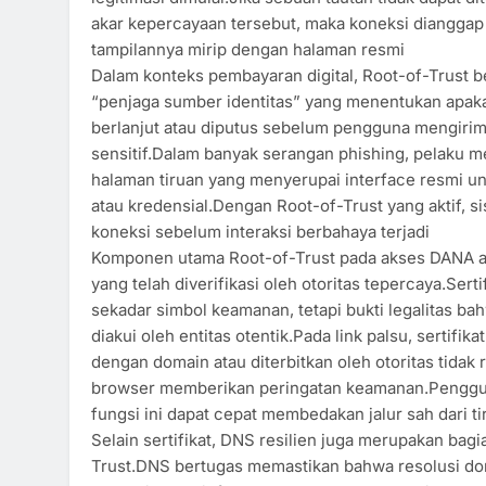
akar kepercayaan tersebut, maka koneksi dianggap
tampilannya mirip dengan halaman resmi
Dalam konteks pembayaran digital, Root-of-Trust b
“penjaga sumber identitas” yang menentukan apak
berlanjut atau diputus sebelum pengguna mengirim
sensitif.Dalam banyak serangan phishing, pelaku
halaman tiruan yang menyerupai interface resmi u
atau kredensial.Dengan Root-of-Trust yang aktif, 
koneksi sebelum interaksi berbahaya terjadi
Komponen utama Root-of-Trust pada akses DANA adal
yang telah diverifikasi oleh otoritas tepercaya.Serti
sekadar simbol keamanan, tetapi bukti legalitas bah
diakui oleh entitas otentik.Pada link palsu, sertifika
dengan domain atau diterbitkan oleh otoritas tidak
browser memberikan peringatan keamanan.Pengg
fungsi ini dapat cepat membedakan jalur sah dari ti
Selain sertifikat, DNS resilien juga merupakan bagi
Trust.DNS bertugas memastikan bahwa resolusi do