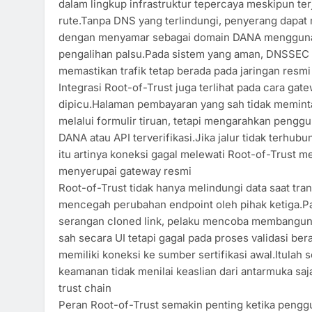
dalam lingkup infrastruktur tepercaya meskipun ter
rute.Tanpa DNS yang terlindungi, penyerang dapat
dengan menyamar sebagai domain DANA mengguna
pengalihan palsu.Pada sistem yang aman, DNSSEC d
memastikan trafik tetap berada pada jaringan resmi
Integrasi Root-of-Trust juga terlihat pada cara ga
dipicu.Halaman pembayaran yang sah tidak memint
melalui formulir tiruan, tetapi mengarahkan penggu
DANA atau API terverifikasi.Jika jalur tidak terhubu
itu artinya koneksi gagal melewati Root-of-Trust m
menyerupai gateway resmi
Root-of-Trust tidak hanya melindungi data saat trans
mencegah perubahan endpoint oleh pihak ketiga.P
serangan cloned link, pelaku mencoba membangun t
sah secara UI tetapi gagal pada proses validasi bera
memiliki koneksi ke sumber sertifikasi awal.Itulah
keamanan tidak menilai keaslian dari antarmuka saja,
trust chain
Peran Root-of-Trust semakin penting ketika pengg