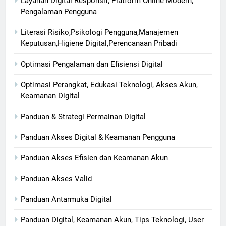
Layanan Digital Responsif, Platform Online Modern,
Pengalaman Pengguna
Literasi Risiko,Psikologi Pengguna,Manajemen
Keputusan,Higiene Digital,Perencanaan Pribadi
Optimasi Pengalaman dan Efisiensi Digital
Optimasi Perangkat, Edukasi Teknologi, Akses Akun,
Keamanan Digital
Panduan & Strategi Permainan Digital
Panduan Akses Digital & Keamanan Pengguna
Panduan Akses Efisien dan Keamanan Akun
Panduan Akses Valid
Panduan Antarmuka Digital
Panduan Digital, Keamanan Akun, Tips Teknologi, User