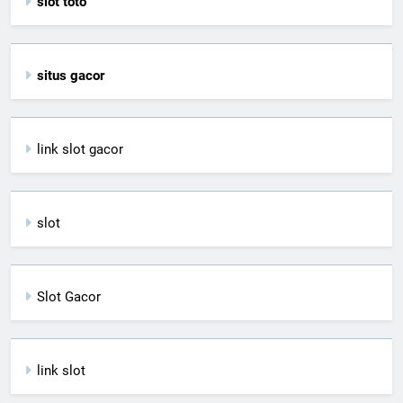
slot toto
situs gacor
link slot gacor
slot
Slot Gacor
link slot