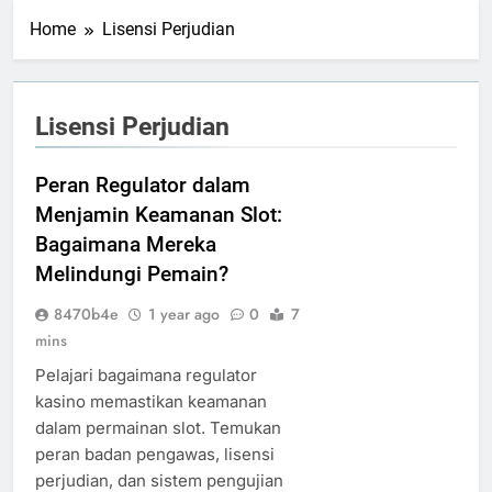
Home
Lisensi Perjudian
Lisensi Perjudian
Peran Regulator dalam
Menjamin Keamanan Slot:
Bagaimana Mereka
Melindungi Pemain?
8470b4e
1 year ago
0
7
mins
Pelajari bagaimana regulator
kasino memastikan keamanan
dalam permainan slot. Temukan
peran badan pengawas, lisensi
perjudian, dan sistem pengujian