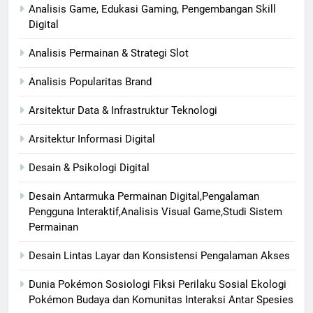
Analisis Game, Edukasi Gaming, Pengembangan Skill
Digital
Analisis Permainan & Strategi Slot
Analisis Popularitas Brand
Arsitektur Data & Infrastruktur Teknologi
Arsitektur Informasi Digital
Desain & Psikologi Digital
Desain Antarmuka Permainan Digital,Pengalaman
Pengguna Interaktif,Analisis Visual Game,Studi Sistem
Permainan
Desain Lintas Layar dan Konsistensi Pengalaman Akses
Dunia Pokémon Sosiologi Fiksi Perilaku Sosial Ekologi
Pokémon Budaya dan Komunitas Interaksi Antar Spesies