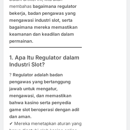
membahas
bagaimana regulator
bekerja, badan pengawas yang
mengawasi industri slot, serta
bagaimana mereka memastikan
keamanan dan keadilan dalam
permainan.
1. Apa Itu Regulator dalam
Industri Slot?
?
Regulator adalah badan
pengawas yang bertanggung
jawab untuk mengatur,
mengawasi, dan memastikan
bahwa kasino serta penyedia
game slot beroperasi dengan adil
dan aman.
✔ Mereka menetapkan aturan yang