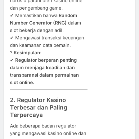
harus dipatuhi oleh kasino online
dan pengembang game.
✔ Memastikan bahwa
Random
Number Generator (RNG)
dalam
slot bekerja dengan adil.
✔ Mengawasi transaksi keuangan
dan keamanan data pemain.
?
Kesimpulan:
✔
Regulator berperan penting
dalam menjaga keadilan dan
transparansi dalam permainan
slot online.
2. Regulator Kasino
Terbesar dan Paling
Terpercaya
Ada beberapa badan regulator
yang mengawasi kasino online dan