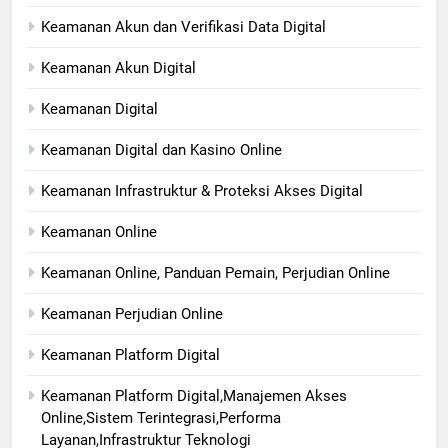
Keamanan Akun dan Verifikasi Data Digital
Keamanan Akun Digital
Keamanan Digital
Keamanan Digital dan Kasino Online
Keamanan Infrastruktur & Proteksi Akses Digital
Keamanan Online
Keamanan Online, Panduan Pemain, Perjudian Online
Keamanan Perjudian Online
Keamanan Platform Digital
Keamanan Platform Digital,Manajemen Akses
Online,Sistem Terintegrasi,Performa
Layanan,Infrastruktur Teknologi