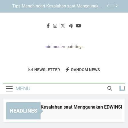
Skip
KAYA787 Alternatif dengan Akses Cepat untuk
to
Berbagai Kondisi Jaringan
content
KAYA787 Alternatif dengan Desain Responsif
untuk Mobile dan Desktop
Tips Menghindari Kesalahan saat Menggunakan
EDWINSLOT Link Alternatif
Tips Menghindari Kesalahan saat Menggunakan
LEBAH4D Link Alternatif
KAYA787 Alternatif dengan Akses Cepat untuk
Berbagai Kondisi Jaringan
Mini Modern
Temukan Seni Lukisan Modern Yang Unik Di
KAYA787 Alternatif dengan Desain Responsif
NEWSLETTER
RANDOM NEWS
Paintings
untuk Mobile dan Desktop
Mini Modern Paintings.
MENU
ps Menghindari Kesalahan saat Menggunakan EDWINSLOT Link
HEADLINES
Weeks Ago