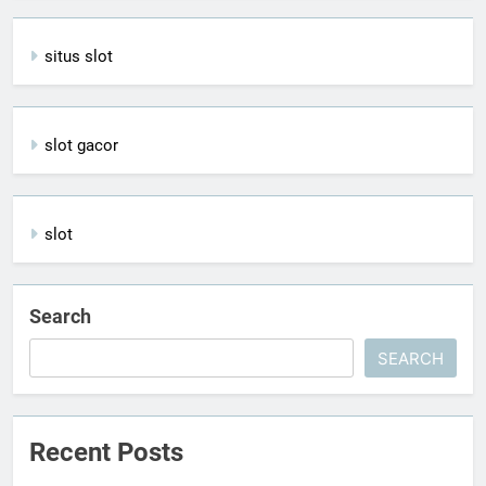
situs slot
slot gacor
slot
Search
SEARCH
Recent Posts