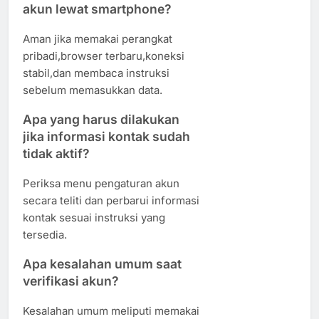
akun lewat smartphone?
Aman jika memakai perangkat
pribadi,browser terbaru,koneksi
stabil,dan membaca instruksi
sebelum memasukkan data.
Apa yang harus dilakukan
jika informasi kontak sudah
tidak aktif?
Periksa menu pengaturan akun
secara teliti dan perbarui informasi
kontak sesuai instruksi yang
tersedia.
Apa kesalahan umum saat
verifikasi akun?
Kesalahan umum meliputi memakai