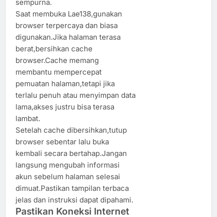
sempurna.
Saat membuka Lae138,gunakan
browser terpercaya dan biasa
digunakan.Jika halaman terasa
berat,bersihkan cache
browser.Cache memang
membantu mempercepat
pemuatan halaman,tetapi jika
terlalu penuh atau menyimpan data
lama,akses justru bisa terasa
lambat.
Setelah cache dibersihkan,tutup
browser sebentar lalu buka
kembali secara bertahap.Jangan
langsung mengubah informasi
akun sebelum halaman selesai
dimuat.Pastikan tampilan terbaca
jelas dan instruksi dapat dipahami.
Pastikan Koneksi Internet