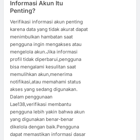
Informasi Akun Itu
Penting?
Verifikasi informasi akun penting
karena data yang tidak akurat dapat
menimbulkan hambatan saat
pengguna ingin mengakses atau
mengelola akun.Jika informasi
profil tidak diperbarui,pengguna
bisa mengalami kesulitan saat
memulihkan akun,menerima
notifikasi,atau memahami status
akses yang sedang digunakan.
Dalam penggunaan
Lae138,verifikasi membantu
pengguna lebih yakin bahwa akun
yang digunakan benar-benar
dikelola dengan baik.Pengguna
dapat memastikan informasi dasar