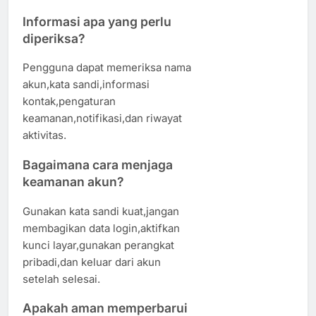
Informasi apa yang perlu
diperiksa?
Pengguna dapat memeriksa nama
akun,kata sandi,informasi
kontak,pengaturan
keamanan,notifikasi,dan riwayat
aktivitas.
Bagaimana cara menjaga
keamanan akun?
Gunakan kata sandi kuat,jangan
membagikan data login,aktifkan
kunci layar,gunakan perangkat
pribadi,dan keluar dari akun
setelah selesai.
Apakah aman memperbarui