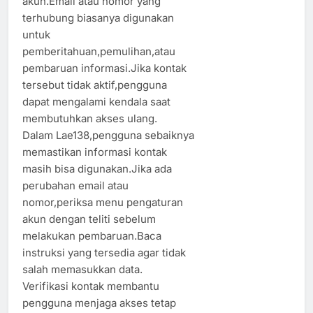
akun.Email atau nomor yang
terhubung biasanya digunakan
untuk
pemberitahuan,pemulihan,atau
pembaruan informasi.Jika kontak
tersebut tidak aktif,pengguna
dapat mengalami kendala saat
membutuhkan akses ulang.
Dalam Lae138,pengguna sebaiknya
memastikan informasi kontak
masih bisa digunakan.Jika ada
perubahan email atau
nomor,periksa menu pengaturan
akun dengan teliti sebelum
melakukan pembaruan.Baca
instruksi yang tersedia agar tidak
salah memasukkan data.
Verifikasi kontak membantu
pengguna menjaga akses tetap