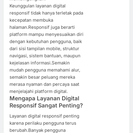
Keunggulan layanan digital
responsif tidak hanya terletak pada
kecepatan membuka
halaman.Responsif juga berarti
platform mampu menyesuaikan diri
dengan kebutuhan pengguna, baik
dari sisi tampilan mobile, struktur
navigasi, sistem bantuan, maupun
kejelasan informasi.Semakin
mudah pengguna memahami alur,
semakin besar peluang mereka
merasa nyaman dan percaya saat
menjelajahi platform digital.
Mengapa Layanan Digital
Responsif Sangat Penting?
Layanan digital responsif penting
karena perilaku pengguna terus
berubah.Banyak pengguna