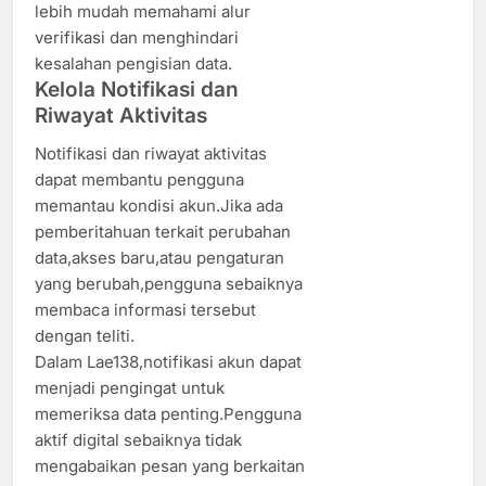
lebih mudah memahami alur
verifikasi dan menghindari
kesalahan pengisian data.
Kelola Notifikasi dan
Riwayat Aktivitas
Notifikasi dan riwayat aktivitas
dapat membantu pengguna
memantau kondisi akun.Jika ada
pemberitahuan terkait perubahan
data,akses baru,atau pengaturan
yang berubah,pengguna sebaiknya
membaca informasi tersebut
dengan teliti.
Dalam Lae138,notifikasi akun dapat
menjadi pengingat untuk
memeriksa data penting.Pengguna
aktif digital sebaiknya tidak
mengabaikan pesan yang berkaitan