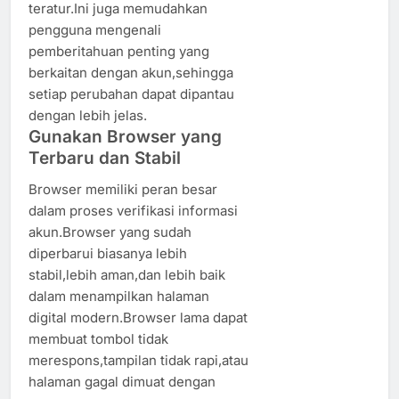
teratur.Ini juga memudahkan
pengguna mengenali
pemberitahuan penting yang
berkaitan dengan akun,sehingga
setiap perubahan dapat dipantau
dengan lebih jelas.
Gunakan Browser yang
Terbaru dan Stabil
Browser memiliki peran besar
dalam proses verifikasi informasi
akun.Browser yang sudah
diperbarui biasanya lebih
stabil,lebih aman,dan lebih baik
dalam menampilkan halaman
digital modern.Browser lama dapat
membuat tombol tidak
merespons,tampilan tidak rapi,atau
halaman gagal dimuat dengan