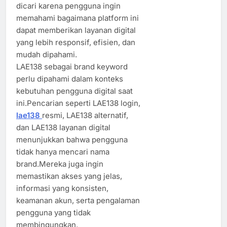
dicari karena pengguna ingin
memahami bagaimana platform ini
dapat memberikan layanan digital
yang lebih responsif, efisien, dan
mudah dipahami.
LAE138 sebagai brand keyword
perlu dipahami dalam konteks
kebutuhan pengguna digital saat
ini.Pencarian seperti LAE138 login,
lae138
resmi, LAE138 alternatif,
dan LAE138 layanan digital
menunjukkan bahwa pengguna
tidak hanya mencari nama
brand.Mereka juga ingin
memastikan akses yang jelas,
informasi yang konsisten,
keamanan akun, serta pengalaman
pengguna yang tidak
membingungkan.