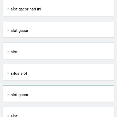
slot gacor hari ini
slot gacor
slot
situs slot
slot gacor
slot