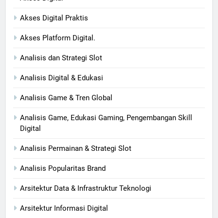
Akses Digital Praktis
Akses Platform Digital.
Analisis dan Strategi Slot
Analisis Digital & Edukasi
Analisis Game & Tren Global
Analisis Game, Edukasi Gaming, Pengembangan Skill
Digital
Analisis Permainan & Strategi Slot
Analisis Popularitas Brand
Arsitektur Data & Infrastruktur Teknologi
Arsitektur Informasi Digital