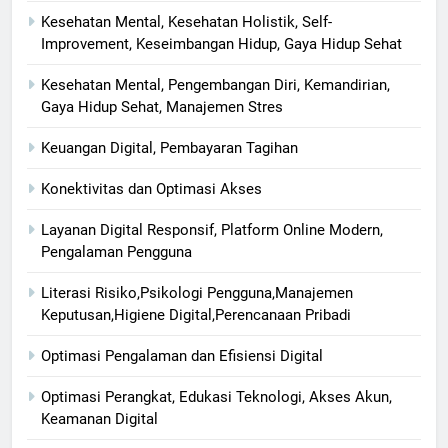
Kesehatan Mental, Kesehatan Holistik, Self-
Improvement, Keseimbangan Hidup, Gaya Hidup Sehat
Kesehatan Mental, Pengembangan Diri, Kemandirian,
Gaya Hidup Sehat, Manajemen Stres
Keuangan Digital, Pembayaran Tagihan
Konektivitas dan Optimasi Akses
Layanan Digital Responsif, Platform Online Modern,
Pengalaman Pengguna
Literasi Risiko,Psikologi Pengguna,Manajemen
Keputusan,Higiene Digital,Perencanaan Pribadi
Optimasi Pengalaman dan Efisiensi Digital
Optimasi Perangkat, Edukasi Teknologi, Akses Akun,
Keamanan Digital