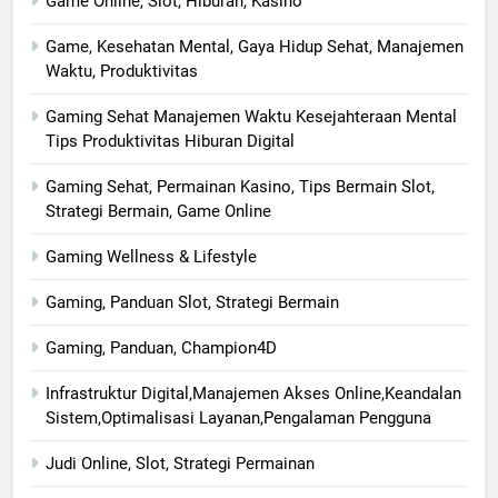
Game Online, Slot, Hiburan, Kasino
Game, Kesehatan Mental, Gaya Hidup Sehat, Manajemen
Waktu, Produktivitas
Gaming Sehat Manajemen Waktu Kesejahteraan Mental
Tips Produktivitas Hiburan Digital
Gaming Sehat, Permainan Kasino, Tips Bermain Slot,
Strategi Bermain, Game Online
Gaming Wellness & Lifestyle
Gaming, Panduan Slot, Strategi Bermain
Gaming, Panduan, Champion4D
Infrastruktur Digital,Manajemen Akses Online,Keandalan
Sistem,Optimalisasi Layanan,Pengalaman Pengguna
Judi Online, Slot, Strategi Permainan