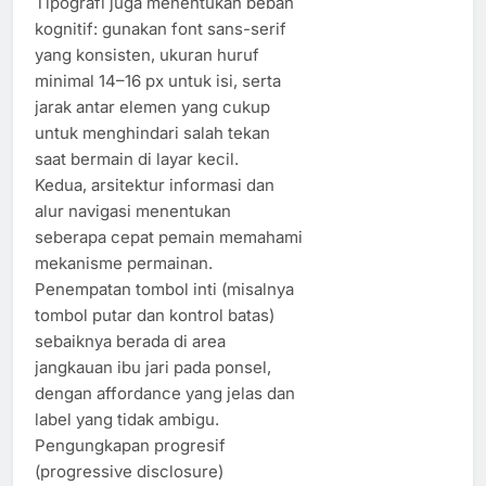
Tipografi juga menentukan beban
kognitif: gunakan font sans-serif
yang konsisten, ukuran huruf
minimal 14–16 px untuk isi, serta
jarak antar elemen yang cukup
untuk menghindari salah tekan
saat bermain di layar kecil.
Kedua, arsitektur informasi dan
alur navigasi menentukan
seberapa cepat pemain memahami
mekanisme permainan.
Penempatan tombol inti (misalnya
tombol putar dan kontrol batas)
sebaiknya berada di area
jangkauan ibu jari pada ponsel,
dengan affordance yang jelas dan
label yang tidak ambigu.
Pengungkapan progresif
(progressive disclosure)