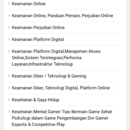
Keamanan Online
Keamanan Online, Panduan Pemain, Perjudian Online
Keamanan Perjudian Online
Keamanan Platform Digital
Keamanan Platform Digital,Manajemen Akses
Online,Sistem Terintegrasi,Performa
Layanan,Infrastruktur Teknologi
Keamanan Siber / Teknologi & Gaming
Keamanan Siber, Teknologi Digital, Platform Online
Kesehatan & Gaya Hidup
Kesehatan Mental Gamer Tips Bermain Game Sehat
Psikologi dalam Game Pengembangan Diri Gamer
Esports & Competitive Play