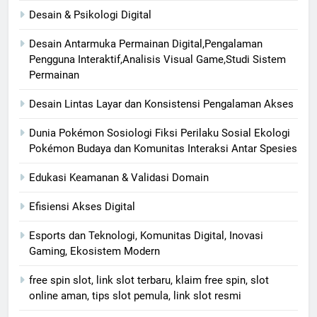
Desain & Psikologi Digital
Desain Antarmuka Permainan Digital,Pengalaman
Pengguna Interaktif,Analisis Visual Game,Studi Sistem
Permainan
Desain Lintas Layar dan Konsistensi Pengalaman Akses
Dunia Pokémon Sosiologi Fiksi Perilaku Sosial Ekologi
Pokémon Budaya dan Komunitas Interaksi Antar Spesies
Edukasi Keamanan & Validasi Domain
Efisiensi Akses Digital
Esports dan Teknologi, Komunitas Digital, Inovasi
Gaming, Ekosistem Modern
free spin slot, link slot terbaru, klaim free spin, slot
online aman, tips slot pemula, link slot resmi