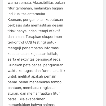
warna semata. Aksesibilitas bukan
fitur tambahan, melainkan bagian
inti kualitas antarmuka.
Keenam, pengambilan keputusan
berbasis data memastikan desain
tidak hanya indah, tetapi efektif
dan aman. Terapkan eksperimen
terkontrol (A/B testing) untuk
menguji penempatan informasi
keselamatan, kejelasan istilah,
serta efektivitas pengingat jeda.
Gunakan peta panas, pengukuran
waktu ke tugas, dan funnel analitik
untuk melihat apakah pemain
benar-benar menemukan tombol
bantuan, membaca ringkasan
aturan, dan memanfaatkan fitur
batas. Bila eksperimen
menunjukkan bahwa animasi