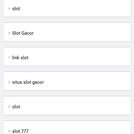
slot
Slot Gacor
link slot
situs slot gacor
slot
slot 777