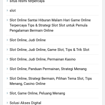
situs resmi terpercaya
slot
Slot Online Santai Hiburan Malam Hari Game Online
Terpercaya Tips & Strategi Slot Slot untuk Pemula
Pengalaman Bermain Online
Slot Online, Judi Online
Slot Online, Judi Online, Game Slot, Tips & Trik Slot
Slot Online, Judi Online, Permainan Kasino
Slot Online, Panduan Permainan, Strategi Menang
Slot Online, Strategi Bermain, Pilihan Tema Slot, Tips
Menang, Casino Online
Slot, Game Online, Peluang Menang
Solusi Akses Digital