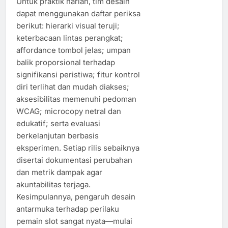
Untuk praktik harian, tim desain
dapat menggunakan daftar periksa
berikut: hierarki visual teruji;
keterbacaan lintas perangkat;
affordance tombol jelas; umpan
balik proporsional terhadap
signifikansi peristiwa; fitur kontrol
diri terlihat dan mudah diakses;
aksesibilitas memenuhi pedoman
WCAG; microcopy netral dan
edukatif; serta evaluasi
berkelanjutan berbasis
eksperimen. Setiap rilis sebaiknya
disertai dokumentasi perubahan
dan metrik dampak agar
akuntabilitas terjaga.
Kesimpulannya, pengaruh desain
antarmuka terhadap perilaku
pemain slot sangat nyata—mulai