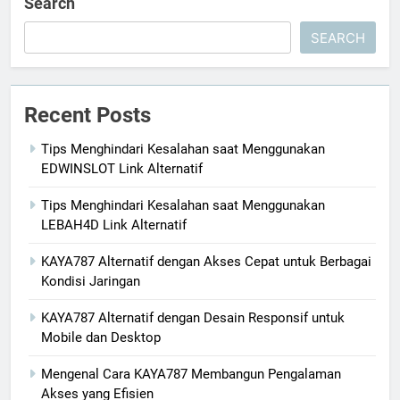
Search
SEARCH
Recent Posts
Tips Menghindari Kesalahan saat Menggunakan
EDWINSLOT Link Alternatif
Tips Menghindari Kesalahan saat Menggunakan
LEBAH4D Link Alternatif
KAYA787 Alternatif dengan Akses Cepat untuk Berbagai
Kondisi Jaringan
KAYA787 Alternatif dengan Desain Responsif untuk
Mobile dan Desktop
Mengenal Cara KAYA787 Membangun Pengalaman
Akses yang Efisien