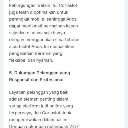
kebingungan. Selain itu, Corlaslot
juga telah dioptimalkan untuk
perangkat mobile, sehingga Anda
dapat menikmati permainan kapan
saja dan di mana saja hanya
dengan menggunakan smartphone
atau tablet Anda. Ini memastikan
pengalaman bermain yang
fleksibel dan nyaman.
5.
Dukungan Pelanggan yang
Responsif dan Profesional
Layanan pelanggan yang baik
adalah elemen penting dalam
setiap platform judi online yang
terpercaya, dan Corlaslot tidak
mengecewakan dalam hal ini.
Dengan dukungan pelanggan 24/7