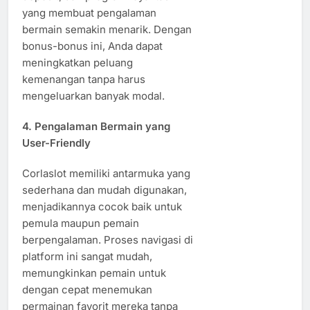
yang membuat pengalaman
bermain semakin menarik. Dengan
bonus-bonus ini, Anda dapat
meningkatkan peluang
kemenangan tanpa harus
mengeluarkan banyak modal.
4.
Pengalaman Bermain yang
User-Friendly
Corlaslot memiliki antarmuka yang
sederhana dan mudah digunakan,
menjadikannya cocok baik untuk
pemula maupun pemain
berpengalaman. Proses navigasi di
platform ini sangat mudah,
memungkinkan pemain untuk
dengan cepat menemukan
permainan favorit mereka tanpa