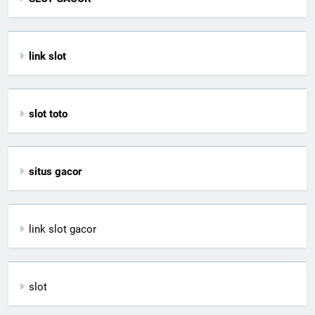
link slot
slot toto
situs gacor
link slot gacor
slot