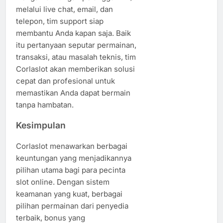
melalui live chat, email, dan
telepon, tim support siap
membantu Anda kapan saja. Baik
itu pertanyaan seputar permainan,
transaksi, atau masalah teknis, tim
Corlaslot akan memberikan solusi
cepat dan profesional untuk
memastikan Anda dapat bermain
tanpa hambatan.
Kesimpulan
Corlaslot menawarkan berbagai
keuntungan yang menjadikannya
pilihan utama bagi para pecinta
slot online. Dengan sistem
keamanan yang kuat, berbagai
pilihan permainan dari penyedia
terbaik, bonus yang