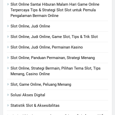
Slot Online Santai Hiburan Malam Hari Game Online
Terpercaya Tips & Strategi Slot Slot untuk Pemula
Pengalaman Bermain Online
Slot Online, Judi Online
Slot Online, Judi Online, Game Slot, Tips & Trik Slot
Slot Online, Judi Online, Permainan Kasino
Slot Online, Panduan Permainan, Strategi Menang
Slot Online, Strategi Bermain, Pilihan Tema Slot, Tips
Menang, Casino Online
Slot, Game Online, Peluang Menang
Solusi Akses Digital
Statistik Slot & Aksesibilitas