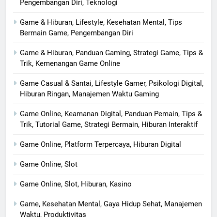
Pengembangan Diri, Teknologi
Game & Hiburan, Lifestyle, Kesehatan Mental, Tips
Bermain Game, Pengembangan Diri
Game & Hiburan, Panduan Gaming, Strategi Game, Tips &
Trik, Kemenangan Game Online
Game Casual & Santai, Lifestyle Gamer, Psikologi Digital,
Hiburan Ringan, Manajemen Waktu Gaming
Game Online, Keamanan Digital, Panduan Pemain, Tips &
Trik, Tutorial Game, Strategi Bermain, Hiburan Interaktif
Game Online, Platform Terpercaya, Hiburan Digital
Game Online, Slot
Game Online, Slot, Hiburan, Kasino
Game, Kesehatan Mental, Gaya Hidup Sehat, Manajemen
Waktu, Produktivitas