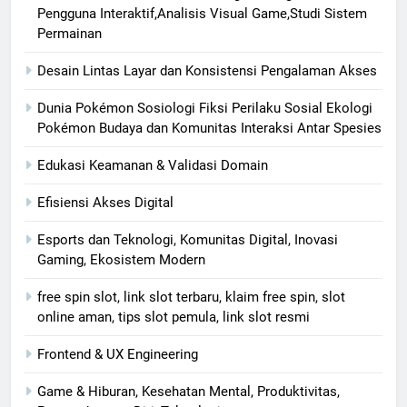
Pengguna Interaktif,Analisis Visual Game,Studi Sistem
Permainan
Desain Lintas Layar dan Konsistensi Pengalaman Akses
Dunia Pokémon Sosiologi Fiksi Perilaku Sosial Ekologi
Pokémon Budaya dan Komunitas Interaksi Antar Spesies
Edukasi Keamanan & Validasi Domain
Efisiensi Akses Digital
Esports dan Teknologi, Komunitas Digital, Inovasi
Gaming, Ekosistem Modern
free spin slot, link slot terbaru, klaim free spin, slot
online aman, tips slot pemula, link slot resmi
Frontend & UX Engineering
Game & Hiburan, Kesehatan Mental, Produktivitas,