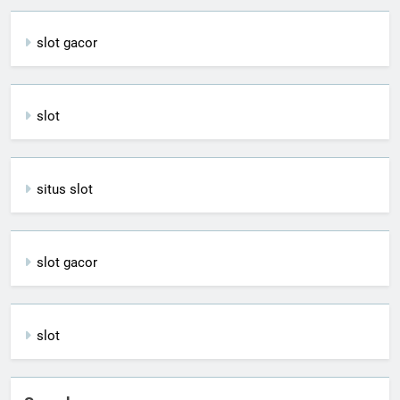
slot gacor
slot
situs slot
slot gacor
slot