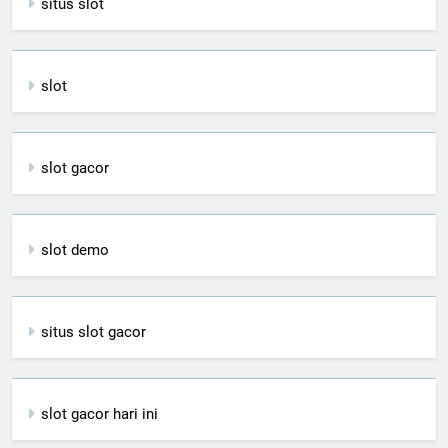
situs slot
slot
slot gacor
slot demo
situs slot gacor
slot gacor hari ini