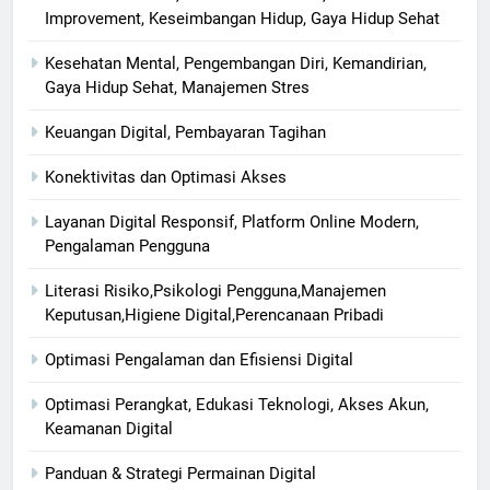
Improvement, Keseimbangan Hidup, Gaya Hidup Sehat
Kesehatan Mental, Pengembangan Diri, Kemandirian,
Gaya Hidup Sehat, Manajemen Stres
Keuangan Digital, Pembayaran Tagihan
Konektivitas dan Optimasi Akses
Layanan Digital Responsif, Platform Online Modern,
Pengalaman Pengguna
Literasi Risiko,Psikologi Pengguna,Manajemen
Keputusan,Higiene Digital,Perencanaan Pribadi
Optimasi Pengalaman dan Efisiensi Digital
Optimasi Perangkat, Edukasi Teknologi, Akses Akun,
Keamanan Digital
Panduan & Strategi Permainan Digital