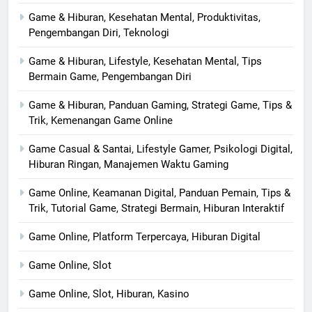
Game & Hiburan, Kesehatan Mental, Produktivitas,
Pengembangan Diri, Teknologi
Game & Hiburan, Lifestyle, Kesehatan Mental, Tips
Bermain Game, Pengembangan Diri
Game & Hiburan, Panduan Gaming, Strategi Game, Tips &
Trik, Kemenangan Game Online
Game Casual & Santai, Lifestyle Gamer, Psikologi Digital,
Hiburan Ringan, Manajemen Waktu Gaming
Game Online, Keamanan Digital, Panduan Pemain, Tips &
Trik, Tutorial Game, Strategi Bermain, Hiburan Interaktif
Game Online, Platform Terpercaya, Hiburan Digital
Game Online, Slot
Game Online, Slot, Hiburan, Kasino