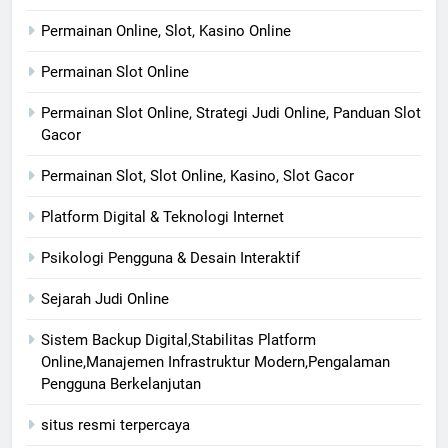
Permainan Online, Slot, Kasino Online
Permainan Slot Online
Permainan Slot Online, Strategi Judi Online, Panduan Slot
Gacor
Permainan Slot, Slot Online, Kasino, Slot Gacor
Platform Digital & Teknologi Internet
Psikologi Pengguna & Desain Interaktif
Sejarah Judi Online
Sistem Backup Digital,Stabilitas Platform
Online,Manajemen Infrastruktur Modern,Pengalaman
Pengguna Berkelanjutan
situs resmi terpercaya