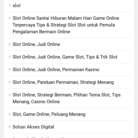
slot
Slot Online Santai Hiburan Malam Hari Game Online
Terpercaya Tips & Strategi Slot Slot untuk Pemula
Pengalaman Bermain Online
Slot Online, Judi Online
Slot Online, Judi Online, Game Slot, Tips & Trik Slot
Slot Online, Judi Online, Permainan Kasino
Slot Online, Panduan Permainan, Strategi Menang
Slot Online, Strategi Bermain, Pilihan Tema Slot, Tips
Menang, Casino Online
Slot, Game Online, Peluang Menang
Solusi Akses Digital