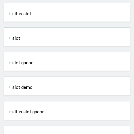
situs slot
slot
slot gacor
slot demo
situs slot gacor