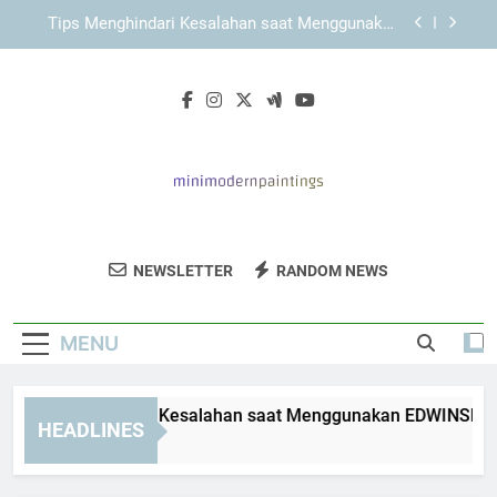
Skip
KAYA787 Alternatif dengan Akses Cepat untuk
to
Berbagai Kondisi Jaringan
content
KAYA787 Alternatif dengan Desain Responsif
untuk Mobile dan Desktop
Tips Menghindari Kesalahan saat Menggunakan
EDWINSLOT Link Alternatif
Tips Menghindari Kesalahan saat Menggunakan
LEBAH4D Link Alternatif
KAYA787 Alternatif dengan Akses Cepat untuk
Berbagai Kondisi Jaringan
Mini Modern
Temukan Seni Lukisan Modern Yang Unik Di
KAYA787 Alternatif dengan Desain Responsif
NEWSLETTER
RANDOM NEWS
Paintings
untuk Mobile dan Desktop
Mini Modern Paintings.
MENU
ps Menghindari Kesalahan saat Menggunakan EDWINSLOT Link
HEADLINES
Weeks Ago