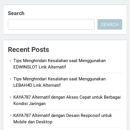
Search
SEARCH
Recent Posts
Tips Menghindari Kesalahan saat Menggunakan
EDWINSLOT Link Alternatif
Tips Menghindari Kesalahan saat Menggunakan
LEBAH4D Link Alternatif
KAYA787 Alternatif dengan Akses Cepat untuk Berbagai
Kondisi Jaringan
KAYA787 Alternatif dengan Desain Responsif untuk
Mobile dan Desktop