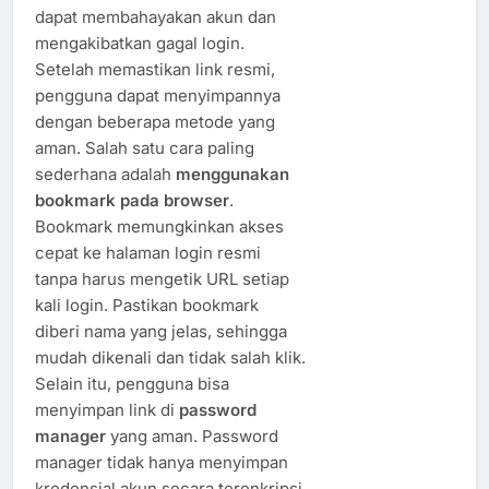
dapat membahayakan akun dan
mengakibatkan gagal login.
Setelah memastikan link resmi,
pengguna dapat menyimpannya
dengan beberapa metode yang
aman. Salah satu cara paling
sederhana adalah
menggunakan
bookmark pada browser
.
Bookmark memungkinkan akses
cepat ke halaman login resmi
tanpa harus mengetik URL setiap
kali login. Pastikan bookmark
diberi nama yang jelas, sehingga
mudah dikenali dan tidak salah klik.
Selain itu, pengguna bisa
menyimpan link di
password
manager
yang aman. Password
manager tidak hanya menyimpan
kredensial akun secara terenkripsi,