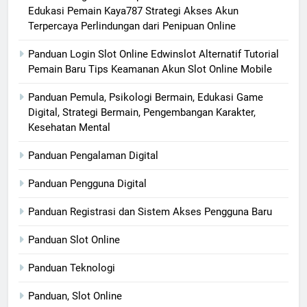
Edukasi Pemain Kaya787 Strategi Akses Akun
Terpercaya Perlindungan dari Penipuan Online
Panduan Login Slot Online Edwinslot Alternatif Tutorial
Pemain Baru Tips Keamanan Akun Slot Online Mobile
Panduan Pemula, Psikologi Bermain, Edukasi Game
Digital, Strategi Bermain, Pengembangan Karakter,
Kesehatan Mental
Panduan Pengalaman Digital
Panduan Pengguna Digital
Panduan Registrasi dan Sistem Akses Pengguna Baru
Panduan Slot Online
Panduan Teknologi
Panduan, Slot Online