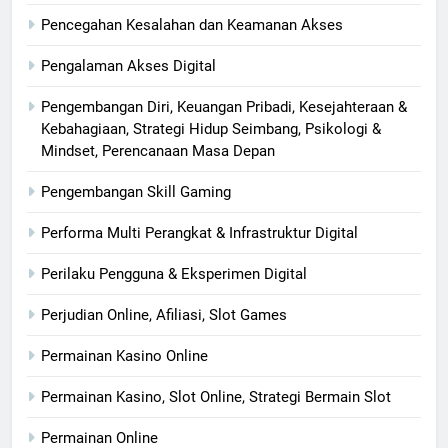
Pencegahan Kesalahan dan Keamanan Akses
Pengalaman Akses Digital
Pengembangan Diri, Keuangan Pribadi, Kesejahteraan &
Kebahagiaan, Strategi Hidup Seimbang, Psikologi &
Mindset, Perencanaan Masa Depan
Pengembangan Skill Gaming
Performa Multi Perangkat & Infrastruktur Digital
Perilaku Pengguna & Eksperimen Digital
Perjudian Online, Afiliasi, Slot Games
Permainan Kasino Online
Permainan Kasino, Slot Online, Strategi Bermain Slot
Permainan Online