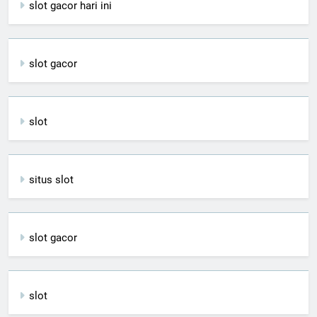
slot gacor hari ini
slot gacor
slot
situs slot
slot gacor
slot