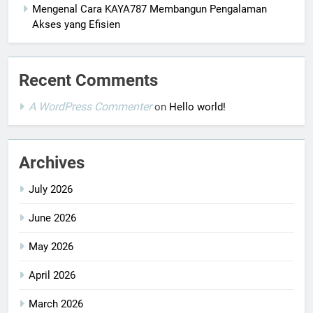
Mengenal Cara KAYA787 Membangun Pengalaman
Akses yang Efisien
Recent Comments
A WordPress Commenter
on
Hello world!
Archives
July 2026
June 2026
May 2026
April 2026
March 2026