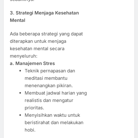
3. Strategi Menjaga Kesehatan
Mental
Ada beberapa strategi yang dapat
diterapkan untuk menjaga
kesehatan mental secara
menyeluruh:
a. Manajemen Stres
Teknik pernapasan dan
meditasi membantu
menenangkan pikiran.
Membuat jadwal harian yang
realistis dan mengatur
prioritas.
Menyisihkan waktu untuk
beristirahat dan melakukan
hobi.