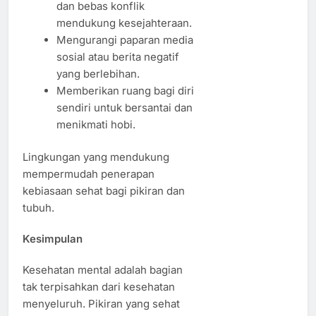
dan bebas konflik
mendukung kesejahteraan.
Mengurangi paparan media
sosial atau berita negatif
yang berlebihan.
Memberikan ruang bagi diri
sendiri untuk bersantai dan
menikmati hobi.
Lingkungan yang mendukung
mempermudah penerapan
kebiasaan sehat bagi pikiran dan
tubuh.
Kesimpulan
Kesehatan mental adalah bagian
tak terpisahkan dari kesehatan
menyeluruh. Pikiran yang sehat