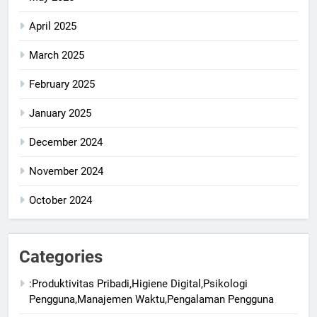
April 2025
March 2025
February 2025
January 2025
December 2024
November 2024
October 2024
Categories
:Produktivitas Pribadi,Higiene Digital,Psikologi
Pengguna,Manajemen Waktu,Pengalaman Pengguna