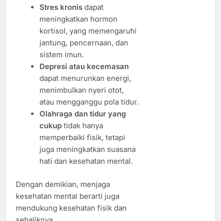
Stres kronis
dapat
meningkatkan hormon
kortisol, yang memengaruhi
jantung, pencernaan, dan
sistem imun.
Depresi atau kecemasan
dapat menurunkan energi,
menimbulkan nyeri otot,
atau mengganggu pola tidur.
Olahraga dan tidur yang
cukup
tidak hanya
memperbaiki fisik, tetapi
juga meningkatkan suasana
hati dan kesehatan mental.
Dengan demikian, menjaga
kesehatan mental berarti juga
mendukung kesehatan fisik dan
sebaliknya.