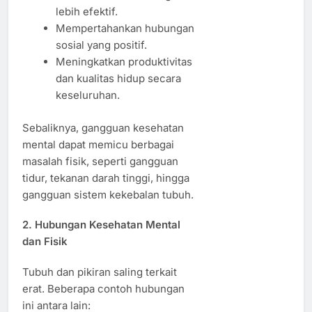
lebih efektif.
Mempertahankan hubungan
sosial yang positif.
Meningkatkan produktivitas
dan kualitas hidup secara
keseluruhan.
Sebaliknya, gangguan kesehatan
mental dapat memicu berbagai
masalah fisik, seperti gangguan
tidur, tekanan darah tinggi, hingga
gangguan sistem kekebalan tubuh.
2. Hubungan Kesehatan Mental
dan Fisik
Tubuh dan pikiran saling terkait
erat. Beberapa contoh hubungan
ini antara lain: