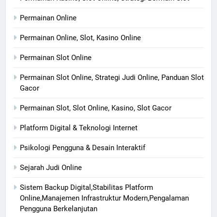
Permainan Online
Permainan Online, Slot, Kasino Online
Permainan Slot Online
Permainan Slot Online, Strategi Judi Online, Panduan Slot
Gacor
Permainan Slot, Slot Online, Kasino, Slot Gacor
Platform Digital & Teknologi Internet
Psikologi Pengguna & Desain Interaktif
Sejarah Judi Online
Sistem Backup Digital,Stabilitas Platform
Online,Manajemen Infrastruktur Modern,Pengalaman
Pengguna Berkelanjutan