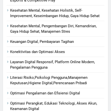
Esports & Competitive Play
Kesehatan Mental, Kesehatan Holistik, Self-
Improvement, Keseimbangan Hidup, Gaya Hidup Sehat
Kesehatan Mental, Pengembangan Diri, Kemandirian,
Gaya Hidup Sehat, Manajemen Stres
Keuangan Digital, Pembayaran Tagihan
Konektivitas dan Optimasi Akses
Layanan Digital Responsif, Platform Online Modern,
Pengalaman Pengguna
Literasi Risiko,Psikologi Pengguna,Manajemen
Keputusan,Higiene Digital,Perencanaan Pribadi
Optimasi Pengalaman dan Efisiensi Digital
Optimasi Perangkat, Edukasi Teknologi, Akses Akun,
Keamanan Digital