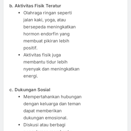
b. Aktivitas Fisik Teratur
Olahraga ringan seperti
jalan kaki, yoga, atau
bersepeda meningkatkan
hormon endorfin yang
membuat pikiran lebih
positif.
Aktivitas fisik juga
membantu tidur lebih
nyenyak dan meningkatkan
energi.
c. Dukungan Sosial
Mempertahankan hubungan
dengan keluarga dan teman
dapat memberikan
dukungan emosional.
Diskusi atau berbagi