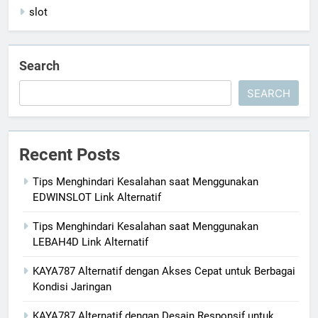
slot
Search
SEARCH
Recent Posts
Tips Menghindari Kesalahan saat Menggunakan
EDWINSLOT Link Alternatif
Tips Menghindari Kesalahan saat Menggunakan
LEBAH4D Link Alternatif
KAYA787 Alternatif dengan Akses Cepat untuk Berbagai
Kondisi Jaringan
KAYA787 Alternatif dengan Desain Responsif untuk