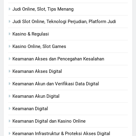
Judi Online, Slot, Tips Menang
Judi Slot Online, Teknologi Perjudian, Platform Judi
Kasino & Regulasi
Kasino Online, Slot Games
Keamanan Akses dan Pencegahan Kesalahan
Keamanan Akses Digital
Keamanan Akun dan Verifikasi Data Digital
Keamanan Akun Digital
Keamanan Digital
Keamanan Digital dan Kasino Online
Keamanan Infrastruktur & Proteksi Akses Digital